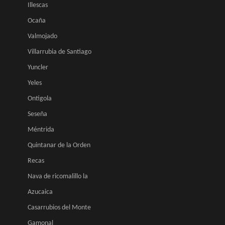
Illescas
Ocaña
Valmojado
Villarrubia de Santiago
Yuncler
Yeles
Ontigola
Seseña
Méntrida
Quintanar de la Orden
Recas
Nava de ricomalillo la
Azucaica
Casarrubios del Monte
Gamonal