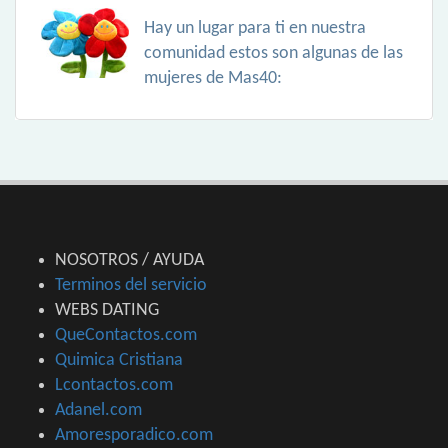
Hay un lugar para ti en nuestra
comunidad estos son algunas de las
mujeres de Mas40:
NOSOTROS / AYUDA
Terminos del servicio
WEBS DATING
QueContactos.com
Quimica Cristiana
Lcontactos.com
Adanel.com
Amoresporadico.com