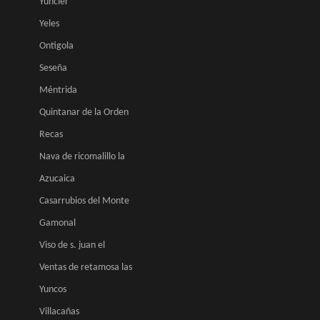
Yuncler
Yeles
Ontigola
Seseña
Méntrida
Quintanar de la Orden
Recas
Nava de ricomalillo la
Azucaica
Casarrubios del Monte
Gamonal
Viso de s. juan el
Ventas de retamosa las
Yuncos
Villacañas