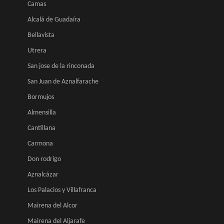
Camas
Alcalá de Guadaíra
Bellavista
Utrera
San jose de la rinconada
San Juan de Aznalfarache
Bormujos
Almensilla
Cantillana
Carmona
Don rodrigo
Aznalcázar
Los Palacios y Villafranca
Mairena del Alcor
Mairena del Aljarafe