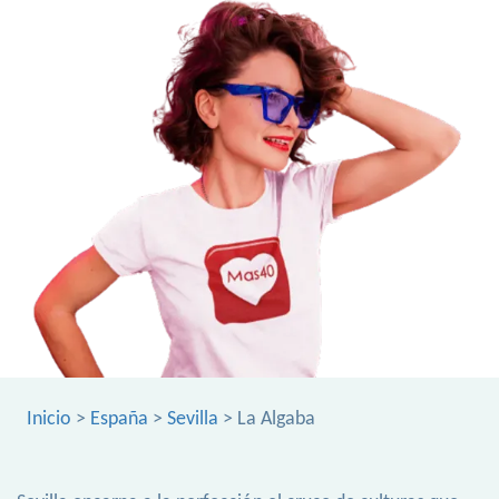
Inicio
>
España
>
Sevilla
> La Algaba