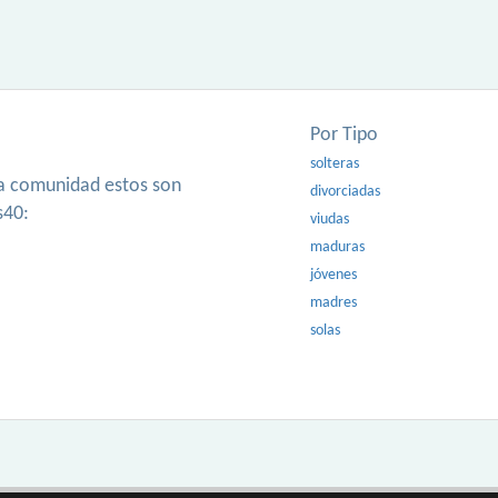
Por Tipo
solteras
ra comunidad estos son
divorciadas
s40:
viudas
maduras
jóvenes
madres
solas