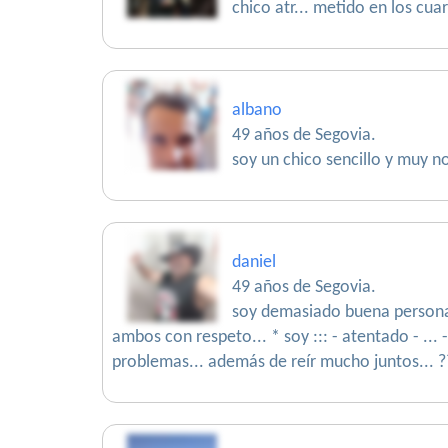
chico atr... metido en los cua
albano
49 años de Segovia.
soy un chico sencillo y muy 
daniel
49 años de Segovia.
soy demasiado buena persona...
ambos con respeto... * soy ::: - atentado - ... 
problemas... además de reír mucho juntos... 