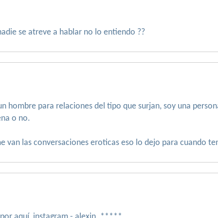
 nadie se atreve a hablar no lo entiendo ??
n hombre para relaciones del tipo que surjan, soy una persona
ena o no.
me van las conversaciones eroticas eso lo dejo para cuando te
or aquí, instagram - alexin_*****