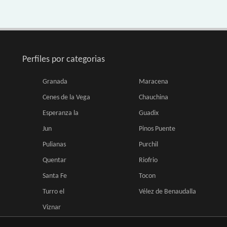
Perfiles por categorias
Granada
Maracena
Cenes de la Vega
Chauchina
Esperanza la
Guadix
Jun
Pinos Puente
Pulianas
Purchil
Quentar
Riofrio
Santa Fe
Tocon
Turro el
Vélez de Benaudalla
Viznar