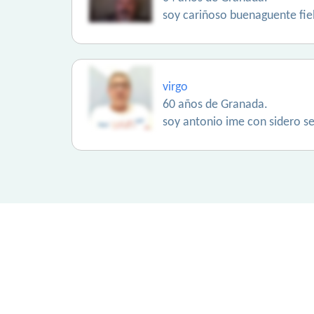
soy cariñoso buenaguente fie
virgo
60 años de Granada.
soy antonio ime con sidero s