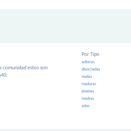
Por Tipo
solteras
ra comunidad estos son
divorciadas
s40:
viudas
maduras
jóvenes
madres
solas