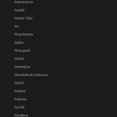
Esperanza la
Guadix
Huétor Tájar
Jun
Pinos Puente
órgiva
Pinos genil
Moclín
Montejícar
Moraleda de Zafayona
Motril
Polopos
Pulianas
Purchil
Purullena