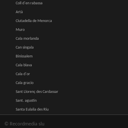
Coll d´en rabassa
Artà
Ciutadella de Menorca
Muro
Cala morlanda
Can singala
Binissalem
Cala blava
Cala d´or
Cala gracio
Sant Llorenç des Cardassar
Sant. agustin
Santa Eulalia des Riu
© Recordmedia slu