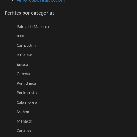
Amoresporadico.com
Perfiles por categorias
Palma de Mallorca
Inca
Can pastilla
Biniamar
Eivissa
Genova
Pont d´inca
Porto cristo
Cala moreia
Mahon
Manacor
Canal sa