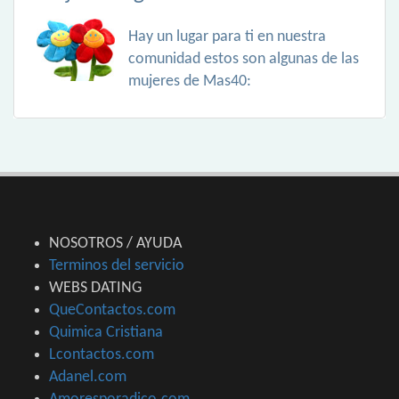
Hay un lugar para ti en nuestra
comunidad estos son algunas de las
mujeres de Mas40:
NOSOTROS / AYUDA
Terminos del servicio
WEBS DATING
QueContactos.com
Quimica Cristiana
Lcontactos.com
Adanel.com