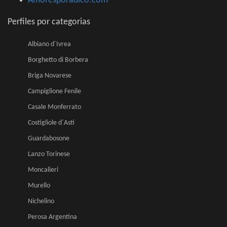
Amoresporadico.com
Perfiles por categorias
Albiano d´Ivrea
Borghetto di Borbera
Briga Novarese
Campiglione Fenile
Casale Monferrato
Costigliole d´Asti
Guardabosone
Lanzo Torinese
Moncalieri
Murello
Nichelino
Perosa Argentina