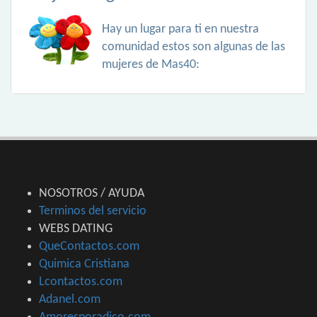
Hay un lugar para ti en nuestra
comunidad estos son algunas de las
mujeres de Mas40:
NOSOTROS / AYUDA
Terminos del servicio
WEBS DATING
QueContactos.com
Quimica Cristiana
Lcontactos.com
Adanel.com