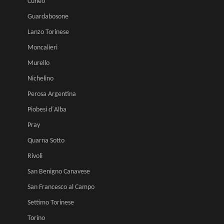
Cuneo
Guardabosone
Lanzo Torinese
Moncalieri
Murello
Nichelino
Perosa Argentina
Piobesi d´Alba
Pray
Quarna Sotto
Rivoli
San Benigno Canavese
San Francesco al Campo
Settimo Torinese
Torino