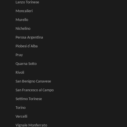
Lanzo Torinese
Moncalieri
Murello
Nichelino
Perosa Argentina
Piobesi d´Alba
Pray
Quarna Sotto
Rivoli
San Benigno Canavese
San Francesco al Campo
Settimo Torinese
Torino
Vercelli
Vignale Monferrato