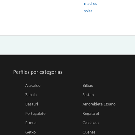
madres
solas
Perfiles por categorias
Aracaldo
Bilbao
Zabala
Sestao
Basauri
Amorebieta Etxano
Portugalete
Regato el
Ermua
Galdakao
Getxo
Güeñes