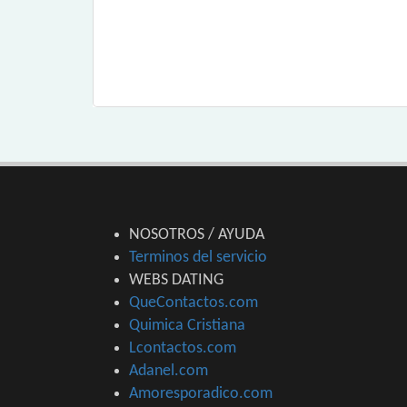
NOSOTROS / AYUDA
Terminos del servicio
WEBS DATING
QueContactos.com
Quimica Cristiana
Lcontactos.com
Adanel.com
Amoresporadico.com