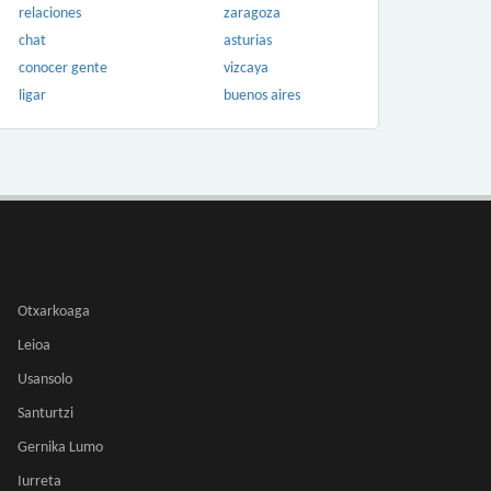
relaciones
zaragoza
chat
asturias
conocer gente
vizcaya
ligar
buenos aires
Otxarkoaga
Leioa
Usansolo
Santurtzi
Gernika Lumo
Iurreta