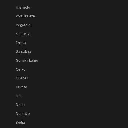
Usansolo
Portugalete
Regato el
Santurtzi
Ermua
Galdakao
Gernika Lumo
Getxo
Güeñes
Iurreta
Loiu
Derio
Durango
Bedia