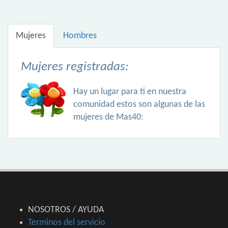
Mujeres
Hombres
Mujeres registradas:
Hay un lugar para ti en nuestra
comunidad estos son algunas de las
mujeres de Mas40:
NOSOTROS / AYUDA
Terminos del servicio