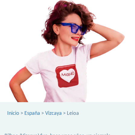
Inicio
>
España
>
Vizcaya
> Leioa