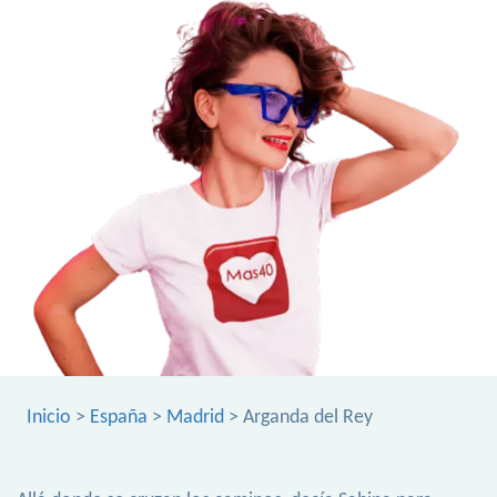
Inicio
>
España
>
Madrid
> Arganda del Rey