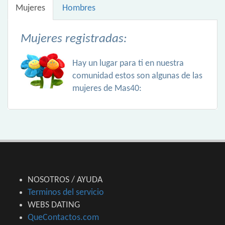
Mujeres
Hombres
Mujeres registradas:
Hay un lugar para ti en nuestra
comunidad estos son algunas de las
mujeres de Mas40:
NOSOTROS / AYUDA
Terminos del servicio
WEBS DATING
QueContactos.com