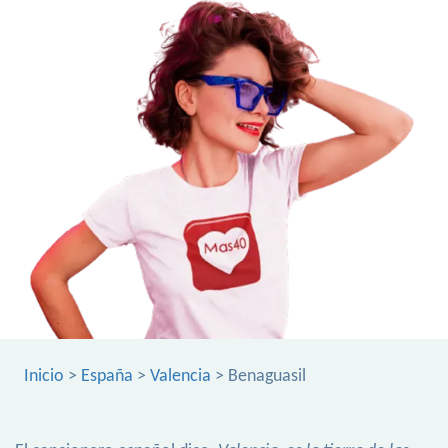
Inicio
>
España
>
Valencia
> Benaguasil