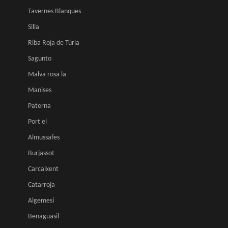
Tavernes Blanques
Silla
Riba Roja de Túria
Sagunto
Malva rosa la
Manises
Paterna
Port el
Almussafes
Burjassot
Carcaixent
Catarroja
Algemesí
Benaguasil