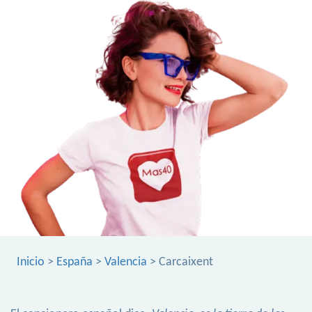
Inicio
>
España
>
Valencia
> Carcaixent