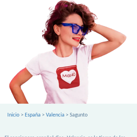
Inicio
>
España
>
Valencia
> Sagunto