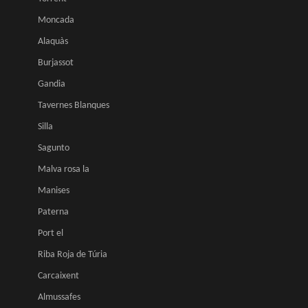
Moncada
Alaquàs
Burjassot
Gandia
Tavernes Blanques
Silla
Sagunto
Malva rosa la
Manises
Paterna
Port el
Riba Roja de Túria
Carcaixent
Almussafes