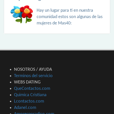
Hay un lugar para ti en nuestra
comunidad estos son algunas de las
mujeres de Mas40:
NOSOTROS / AYUDA
Terminos del servicio
WEBS DATING
QueContactos.com
Quimica Cristiana
Lcontactos.com
Adanel.com