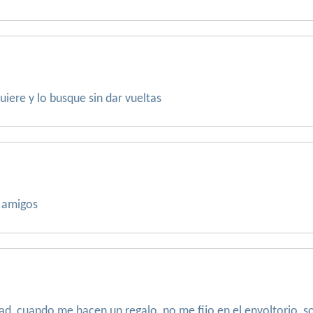
uiere y lo busque sin dar vueltas
 amigos
dad, cuando me hacen un regalo, no me fijo en el envoltorio, s