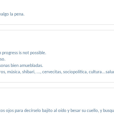
valgo la pena.
 progress is not possible.
nso.
rsonas bien amuebladas.
s, música, shibari, ..., cervecitas, sociopolítica, cultura...sal
os ojos para decírselo bajito al oído y besar su cuello, y b