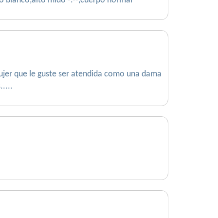
o blanco,alto mido -.--,cuerpo normal
mujer que le guste ser atendida como una dama
....