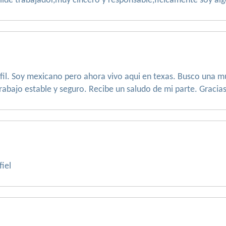
ilde trabajador,muy cincero y responsable,ficicamente soy alg
rfil. Soy mexicano pero ahora vivo aqui en texas. Busco una 
rabajo estable y seguro. Recibe un saludo de mi parte. Gracias.
fiel