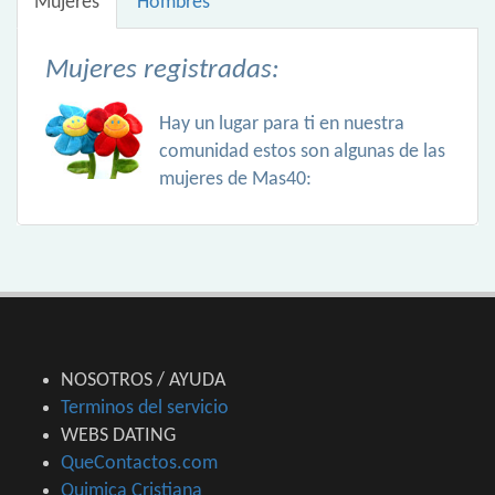
Mujeres
Hombres
Mujeres registradas:
Hay un lugar para ti en nuestra
comunidad estos son algunas de las
mujeres de Mas40:
NOSOTROS / AYUDA
Terminos del servicio
WEBS DATING
QueContactos.com
Quimica Cristiana