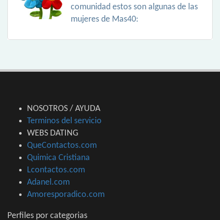
comunidad estos son algunas de las
mujeres de Mas40:
NOSOTROS / AYUDA
Terminos del servicio
WEBS DATING
QueContactos.com
Quimica Cristiana
Lcontactos.com
Adanel.com
Amoresporadico.com
Perfiles por categorias