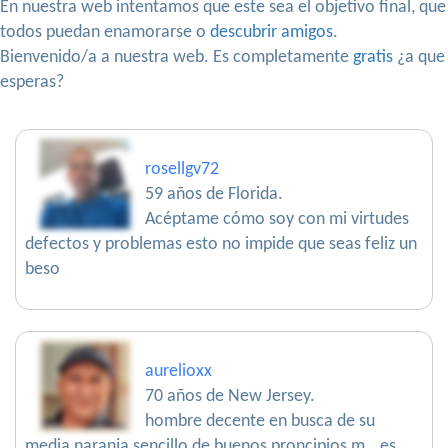
En nuestra web intentamos que este sea el objetivo final, que
todos puedan enamorarse o
descubrir amigos
.
Bienvenido/a a nuestra web. Es completamente
gratis
¿a que
esperas?
rosellgv72
59 años de Florida.
Acéptame cómo soy con mi virtudes
defectos y problemas esto no impide que seas feliz un
beso
aurelioxx
70 años de New Jersey.
hombre decente en busca de su
media naranja sencillo de buenos proncipios m...es