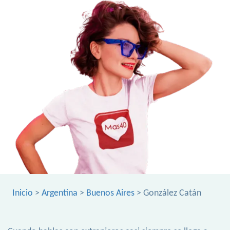
Inicio
>
Argentina
>
Buenos Aires
> González Catán