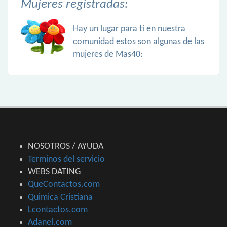
Mujeres registradas:
Hay un lugar para ti en nuestra
comunidad estos son algunas de las
mujeres de Mas40:
NOSOTROS / AYUDA
Terminos del servicio
WEBS DATING
QueContactos.com
Quimica Cristiana
Lcontactos.com
Adanel.com