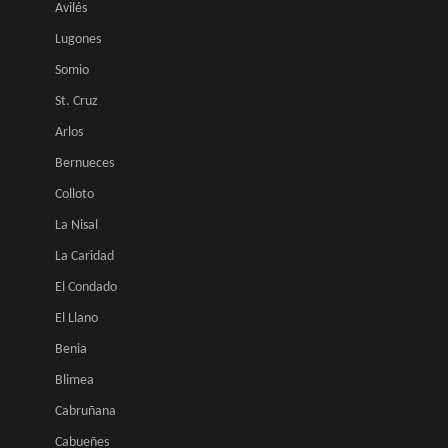
Avilés
Lugones
Somio
St. Cruz
Arlos
Bernueces
Colloto
La Nisal
La Caridad
El Condado
El Llano
Benia
Blimea
Cabruñana
Cabueñes