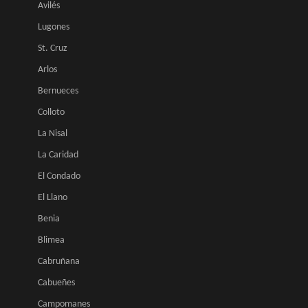
Avilés
Lugones
St. Cruz
Arlos
Bernueces
Colloto
La Nisal
La Caridad
El Condado
El Llano
Benia
Blimea
Cabruñana
Cabueñes
Campomanes