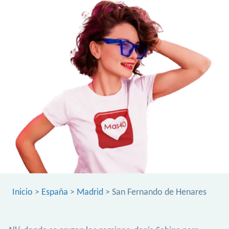
Inicio
>
España
>
Madrid
> San Fernando de Henares