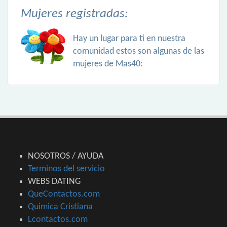
Mujeres registradas:
Hay un lugar para ti en nuestra
comunidad estos son algunas de las
mujeres de Mas40:
NOSOTROS / AYUDA
Terminos del servicio
WEBS DATING
QueContactos.com
Quimica Cristiana
Lcontactos.com