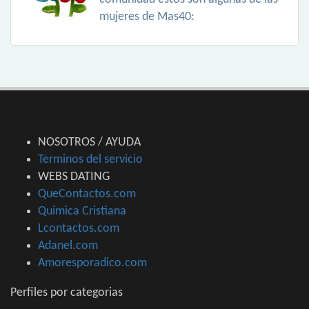
mujeres de Mas40:
NOSOTROS / AYUDA
Terminos del servicio
WEBS DATING
QueContactos.com
Quimica Cristiana
Lcontactos.com
Adanel.com
Amoresporadico.com
Perfiles por categorias