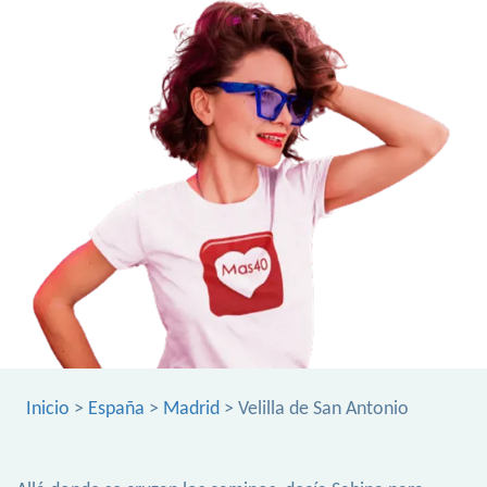
Inicio
>
España
>
Madrid
> Velilla de San Antonio