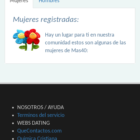
Mujeres
Hombres
Mujeres registradas:
Hay un lugar para ti en nuestra
comunidad estos son algunas de las
mujeres de Mas40:
NOSOTROS / AYUDA
Terminos del servicio
WEBS DATING
QueContactos.com
Quimica Cristiana