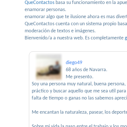
QueContactos
basa su funcionamiento en la apues
enamorar personas.
enamorar algo que te ilusione ahora es mas diver
QueContactos cuenta con un sistema propio basado
moderación de textos e imágenes.
Bienvenido/a a nuestra web. Es completamente
g
diego49
68 años de Navarra.
Me presento.
Soy una persona muy natural, buena persona, 
práctico y buscar aquello que me sea util par
falta de tiempo o ganas no las sabemos apreci
Me encantan la naturaleza, pasear, los deportes
Sobre mi vida la paso entre el trabajo y los 