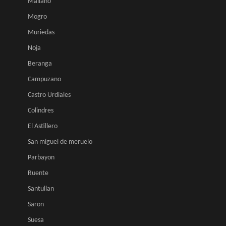
Maliaño
Mogro
Muriedas
Noja
Beranga
Campuzano
Castro Urdiales
Colindres
El Astillero
San miguel de meruelo
Parbayon
Ruente
Santullan
Saron
Suesa