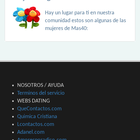
Hay un lugar para ti en nuestra
comunidad estos son algunas de las
mujeres de Mas40:
NOSOTROS / AYUDA
Terminos del servicio
WEBS DATING
QueContactos.com
Quimica Cristiana
Lcontactos.com
Adanel.com