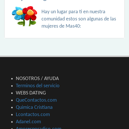
Hay un lugar para ti en nuestra
comunidad estos son algunas de las
mujeres de Mas40:
NOSOTROS / AYUDA
Terminos del servicio
WEBS DATING
QueContactos.com
Quimica Cristiana
Lcontactos.com
Adanel.com